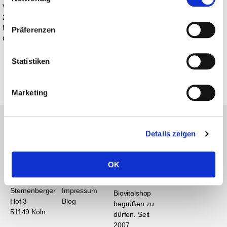
Vita Natura
22.04.2025
Ich akzeptiere die
Datenschutzbestimmungen
Natugena
Präferenzen
Curcuma Liquid
Statistiken
Marketing
Details zeigen
Kontaktinformationen
Support
Unsere
Firma
BioVitalShop
AGB
OK
Thomas
Widerruf
Wir freuen uns
Kleinschnittger
Datenschutz
Sie in unserem
Sternenberger
Impressum
Biovitalshop
Hof 3
Blog
begrüßen zu
51149 Köln
dürfen. Seit
2007