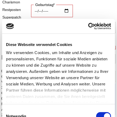
Charismon
Geburtstag*
Restposten
Superpatch
Sprache*
Land*
Pflaster
Ubiquinol Q10
E-Mail*
E-Mail bitte
wiederholen*
Diese Webseite verwendet Cookies
Wir verwenden Cookies, um Inhalte und Anzeigen zu
Blog
Passwort vergeben
personalisieren, Funktionen für soziale Medien anbieten
zu können und die Zugriffe auf unsere Website zu
04.08.2026
neues Passwort
Passwort wiederholen
analysieren. Außerdem geben wir Informationen zu Ihrer
Omega-3 EPA
Verwendung unserer Website an unsere Partner für
Vegan
soziale Medien, Werbung und Analysen weiter. Unsere
31.07.2026
Partner führen diese Informationen möglicherweise mit
mindestens 6 Zeichen
Creme du Ciel
1 Sonderzeichen
weiteren Daten zusammen, die Sie ihnen bereitgestellt
05.12.2025
1 Ziffer
haben oder die sie im Rahmen Ihrer Nutzung der Dienste
Mitochondrien
Groß-/Kleinschreibung
gesammelt haben. Sie geben Einwilligung zu unseren
Aktivator
Einwilligungsauswahl
27.06.2025
Cookies, wenn Sie unsere Webseite weiterhin nutzen.
Notwendig