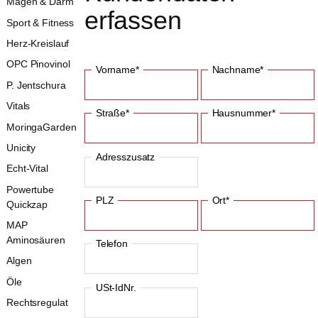
Magen & Darm
erfassen
Sport & Fitness
Herz-Kreislauf
OPC Pinovinol
Vorname*
Nachname*
P. Jentschura
Vitals
Straße*
Hausnummer*
MoringaGarden
Unicity
Adresszusatz
Echt-Vital
Powertube
PLZ
Ort*
Quickzap
MAP
Aminosäuren
Telefon
Algen
Öle
USt-IdNr.
Rechtsregulat