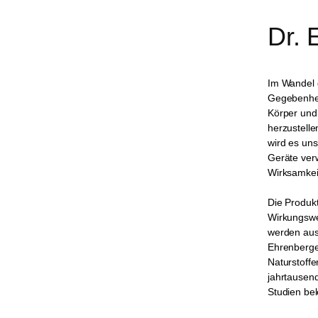
Dr. 
Im Wandel d
Gegebenhei
Körper und
herzustelle
wird es uns
Geräte ver
Wirksamkei
Die Produkt
Wirkungswei
werden auss
Ehrenberge
Naturstoffe
jahrtausend
Studien be