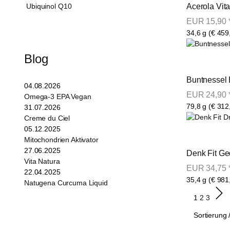
Acerola Vit
Ubiquinol Q10
EUR
15,90
34,6 g (€ 459
Blog
Buntnessel 
04.08.2026
EUR
24,90
Omega-3 EPA Vegan
79,8 g (€ 312
31.07.2026
Creme du Ciel
05.12.2025
Mitochondrien Aktivator
27.06.2025
Denk Fit Ge
Vita Natura
EUR
34,75
22.04.2025
35,4 g (€ 981
Natugena Curcuma Liquid
1
2
3
Sortierung 