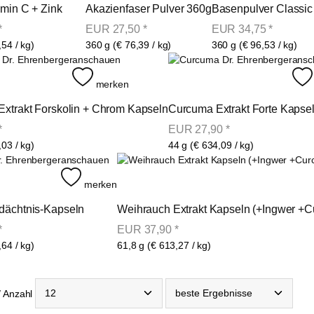
amin C + Zink
Akazienfaser Pulver 360g
Basenpulver Classic 
*
EUR
27,50
*
EUR
34,75
*
,54 / kg)
360 g (€ 76,39 / kg)
360 g (€ 96,53 / kg)
anschauen
ansc
merken
Extrakt Forskolin + Chrom Kapseln
Curcuma Extrakt Forte Kapse
*
EUR
27,90
*
,03 / kg)
44 g (€ 634,09 / kg)
anschauen
merken
dächtnis-Kapseln
Weihrauch Extrakt Kapseln (+Ingwer +Cu
*
EUR
37,90
*
,64 / kg)
61,8 g (€ 613,27 / kg)
/ Anzahl