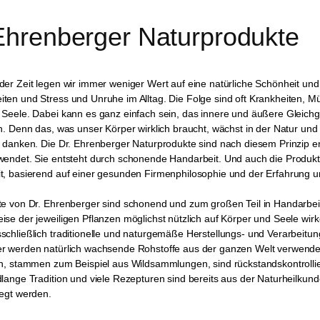
Ehrenberger Naturprodukte
er Zeit legen wir immer weniger Wert auf eine natürliche Schönheit und
ten und Stress und Unruhe im Alltag. Die Folge sind oft Krankheiten, 
 Seele. Dabei kann es ganz einfach sein, das innere und äußere Gleichg
n. Denn das, was unser Körper wirklich braucht, wächst in der Natur und
 danken. Die Dr. Ehrenberger Naturprodukte sind nach diesem Prinzip en
wendet. Sie entsteht durch schonende Handarbeit. Und auch die Produkte
t, basierend auf einer gesunden Firmenphilosophie und der Erfahrung
e von Dr. Ehrenberger sind schonend und zum großen Teil in Handarbeit h
se der jeweiligen Pflanzen möglichst nützlich auf Körper und Seele wir
chließlich traditionelle und naturgemäße Herstellungs- und Verarbeitu
r werden natürlich wachsende Rohstoffe aus der ganzen Welt verwendet
n, stammen zum Beispiel aus Wildsammlungen, sind rückstandskontrollier
lange Tradition und viele Rezepturen sind bereits aus der Naturheilkund
legt werden.