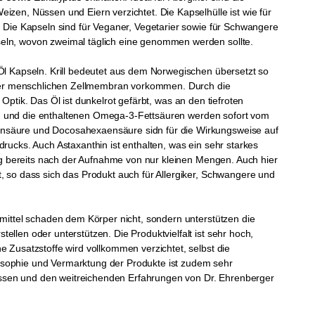
izen, Nüssen und Eiern verzichtet. Die Kapselhülle ist wie für
. Die Kapseln sind für Veganer, Vegetarier sowie für Schwangere
seln, wovon zweimal täglich eine genommen werden sollte.
-Öl Kapseln. Krill bedeutet aus dem Norwegischen übersetzt so
nserer menschlichen Zellmembran vorkommen. Durch die
ne Optik. Das Öl ist dunkelrot gefärbt, was an den tiefroten
ktion und die enthaltenen Omega-3-Fettsäuren werden sofort vom
ensäure und Docosahexaensäure sidn für die Wirkungsweise auf
rucks. Auch Astaxanthin ist enthalten, was ein sehr starkes
kung bereits nach der Aufnahme von nur kleinen Mengen. Auch hier
, so dass sich das Produkt auch für Allergiker, Schwangere und
smittel schaden dem Körper nicht, sondern unterstützen die
llen oder unterstützen. Die Produktvielfalt ist sehr hoch,
e Zusatzstoffe wird vollkommen verzichtet, selbst die
osophie und Vermarktung der Produkte ist zudem sehr
ssen und den weitreichenden Erfahrungen von Dr. Ehrenberger