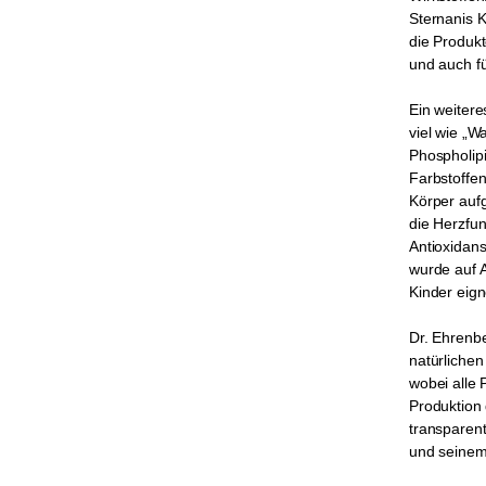
Sternanis K
die Produkt
und auch f
Ein weitere
viel wie „W
Phospholipid
Farbstoffen
Körper auf
die Herzfun
Antioxidans
wurde auf A
Kinder eign
Dr. Ehrenbe
natürlichen
wobei alle 
Produktion
transparen
und seinem