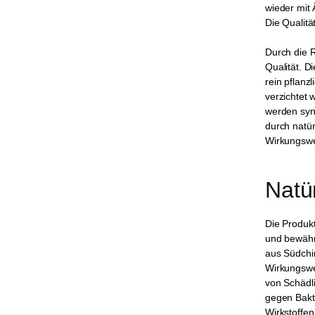
wieder mit
Die Qualitä
Durch die R
Qualität. D
rein pflanz
verzichtet 
werden syn
durch natür
Wirkungswe
Natü
Die Produkt
und bewährt
aus Südchin
Wirkungswe
von Schädli
gegen Bakt
Wirkstoffen