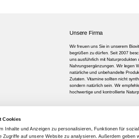
Unsere Firma
Wir freuen uns Sie in unserem Biovi
begrüßen zu dürfen. Seit 2007 besc
uns ausführlich mit Naturprodukten
Nahrungsergänzungen. Wir legen W
natürliche und unbehandelte Produ
Zutaten. Vitamine sollten nicht synth
sondern natürlich sein. Wir empfehl
hochwertige und kontrollierte Natur
t Cookies
ewsletter sind Sie immer auf dem neusten Stand
 Inhalte und Anzeigen zu personalisieren, Funktionen für sozia
e Zugriffe auf unsere Website zu analysieren. Außerdem geben w