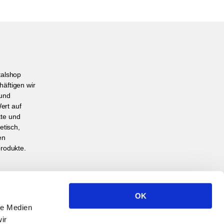
talshop
häftigen wir
 und
ert auf
kte und
etisch,
en
produkte.
OK
le Medien
ir