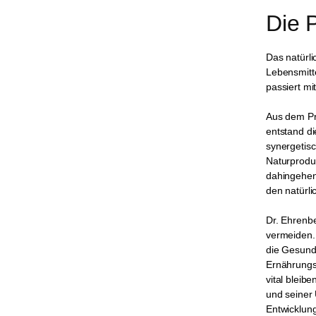
Die 
Das natürli
Lebensmitt
passiert mi
Aus dem Pri
entstand di
synergetisc
Naturproduk
dahingehen
den natürli
Dr. Ehrenb
vermeiden.
die Gesund
Ernährungs
vital blei
und seiner
Entwicklung