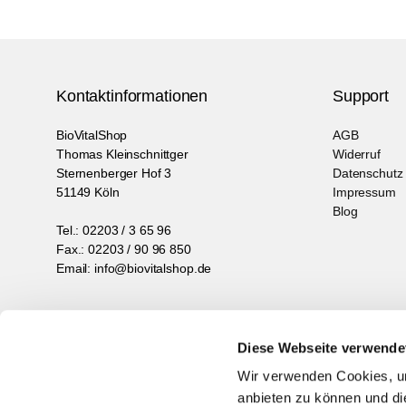
Kontaktinformationen
Support
BioVitalShop
AGB
Thomas Kleinschnittger
Widerruf
Sternenberger Hof 3
Datenschutz
51149 Köln
Impressum
Blog
Tel.: 02203 / 3 65 96
Fax.: 02203 / 90 96 850
Email: info@biovitalshop.de
Diese Webseite verwende
Newsletter abonnieren
Mit unserem N
Wir verwenden Cookies, um
anbieten zu können und di