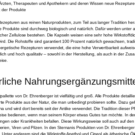
 Ärzten, Therapeuten und Apothekern und deren Wissen neue Rezepture
t der Produkte
ezepturen aus reinen Naturprodukten, zum Teil aus langer Tradition he
ie Produkte sind durchweg biologisch und natürlich. Dafür werden unter
licher Zellulose bestehen. Die Kapseln weisen eine sehr hohe Wirkstoffdich
wird. Die Rohstoffe sind garantiert 100 Prozent natürlich gewachsen, tra
ergetische Rezepturen verwendet, die eine hohe Verwertbarkeit aufweis
lich und hoch qualitativ – sowohl in der Herstellung, als auch in der Z
ise.
rliche Nahrungsergänzungsmitte
pallette von Dr. Ehrenberger ist vielfältig und groß. Alle Produkte detailli
e Produkte aus der Natur, die man unbedingt probieren sollte. Dazu geh
a und wird dort bereits seit der Antike verwendet. Die Tradition dieser P
ise bedienen, wenn man seinem Körper etwas Gutes tun möchte. In der r
ngen oder Krankheiten befallen. Diese Wirkungsweise soll auch auf den 
erien, Viren und Pilzen. In den Sternanis Produkten von Dr. Ehrenberge
. Unter anderem sind die Wirkstoffe Anethol und Cineol als ätherische Öle