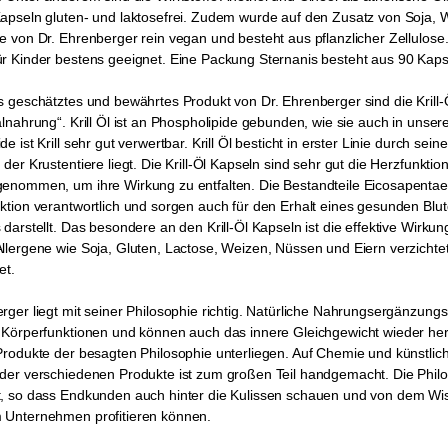
apseln gluten- und laktosefrei. Zudem wurde auf den Zusatz von Soja, We
e von Dr. Ehrenberger rein vegan und besteht aus pflanzlicher Zellulose
ür Kinder bestens geeignet. Eine Packung Sternanis besteht aus 90 Kap
s geschätztes und bewährtes Produkt von Dr. Ehrenberger sind die Krill
alnahrung“. Krill Öl ist an Phospholipide gebunden, wie sie auch in u
e ist Krill sehr gut verwertbar. Krill Öl besticht in erster Linie durch sei
 der Krustentiere liegt. Die Krill-Öl Kapseln sind sehr gut die Herzfun
genommen, um ihre Wirkung zu entfalten. Die Bestandteile Eicosapenta
ktion verantwortlich und sorgen auch für den Erhalt eines gesunden Blutd
 darstellt. Das besondere an den Krill-Öl Kapseln ist die effektive Wir
llergene wie Soja, Gluten, Lactose, Weizen, Nüssen und Eiern verzichtet
et.
rger liegt mit seiner Philosophie richtig. Natürliche Nahrungsergänzung
 Körperfunktionen und können auch das innere Gleichgewicht wieder herste
Produkte der besagten Philosophie unterliegen. Auf Chemie und künstlich
 der verschiedenen Produkte ist zum großen Teil handgemacht. Die Phil
t, so dass Endkunden auch hinter die Kulissen schauen und von dem Wi
 Unternehmen profitieren können.