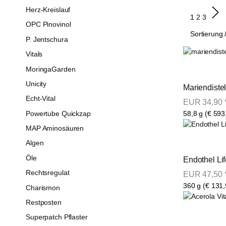
Herz-Kreislauf
1
2
3
OPC Pinovinol
Sortierung 
P. Jentschura
Vitals
MoringaGarden
Unicity
Mariendiste
Echt-Vital
EUR
34,90
Powertube Quickzap
58,8 g (€ 593
MAP Aminosäuren
Algen
Öle
Endothel Lif
Rechtsregulat
EUR
47,50
360 g (€ 131,
Charismon
Restposten
Superpatch Pflaster