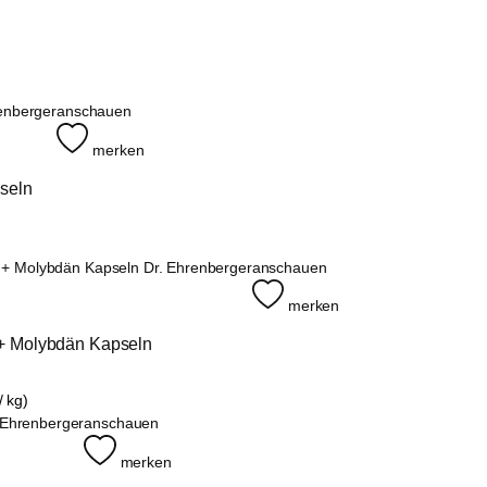
anschauen
merken
pseln
anschauen
merken
 Molybdän Kapseln
/ kg)
anschauen
merken