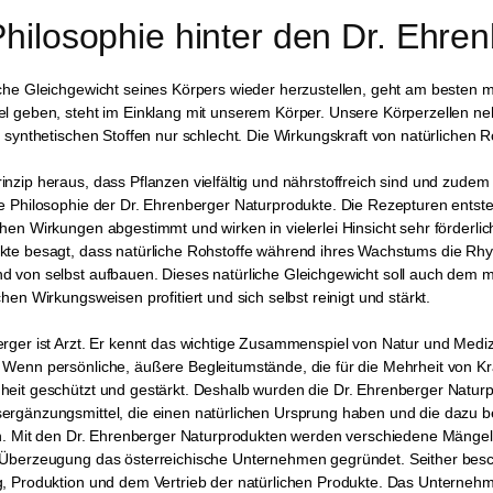
Philosophie hinter den Dr. Ehre
che Gleichgewicht seines Körpers wieder herzustellen, geht am besten m
el geben, steht im Einklang mit unserem Körper. Unsere Körperzellen n
t synthetischen Stoffen nur schlecht. Die Wirkungskraft von natürlichen
nzip heraus, dass Pflanzen vielfältig und nährstoffreich sind und zudem
e Philosophie der Dr. Ehrenberger Naturprodukte. Die Rezepturen entste
hen Wirkungen abgestimmt und wirken in vielerlei Hinsicht sehr förderlic
te besagt, dass natürliche Rohstoffe während ihres Wachstums die Rhyt
d von selbst aufbauen. Dieses natürliche Gleichgewicht soll auch dem
chen Wirkungsweisen profitiert und sich selbst reinigt und stärkt.
erger ist Arzt. Er kennt das wichtige Zusammenspiel von Natur und Medi
 Wenn persönliche, äußere Begleitumstände, die für die Mehrheit von Kr
heit geschützt und gestärkt. Deshalb wurden die Dr. Ehrenberger Naturp
ergänzungsmittel, die einen natürlichen Ursprung haben und die dazu b
ben. Mit den Dr. Ehrenberger Naturprodukten werden verschiedene Mänge
 Überzeugung das österreichische Unternehmen gegründet. Seither besch
, Produktion und dem Vertrieb der natürlichen Produkte. Das Unternehm