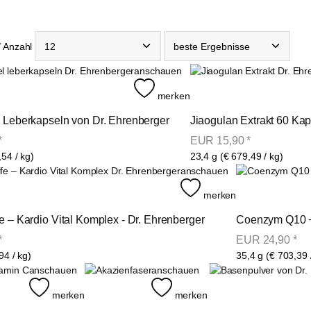
/ Anzahl
anschauen
merken
l Leberkapseln von Dr. Ehrenberger
Jiaogulan Extrakt 60 Ka
*
EUR
15,90
*
,54 / kg)
23,4 g (€ 679,49 / kg)
anschauen
merken
e – Kardio Vital Komplex - Dr. Ehrenberger
Coenzym Q10 +
*
EUR
24,90
*
94 / kg)
35,4 g (€ 703,39 
anschauen
anschauen
merken
merken