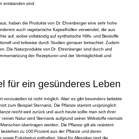
n entstanden sind.
raus, haben die Produkte von Dr. Ehrenberger eine sehr hohe
 anderem auch vegetarische Kapselhüllen verwendet, die aus
te auf, wobei vollständig auf synthetische Hilfs- und Beistoffe
ditionell und teilweise durch Studien genauer betrachtet. Zudem
en. Die Naturprodukte von Dr. Ehrenberger sind durch und
usammensetzung der Rezepturen und der Verträglichkeit und
l für ein gesünderes Leben
ert vorzustellen ist nicht möglich. Aber es gibt besonders beliebte
ört zum Beispiel Sternanis. Die Pflanze stammt ursprünglich
flanze reicht weit zurück und auch heute sollte man sich ihrer
einen Natur wird Sternanis aufgrund seiner Wirkstoffe niemals
Menschen übertragen werden. Die Pflanze gilt als resistent
r bestehen zu 100 Prozent aus der Pflanze und deren
 sowie Eukalyptus enthalten. Ideal für Allergiker sind die